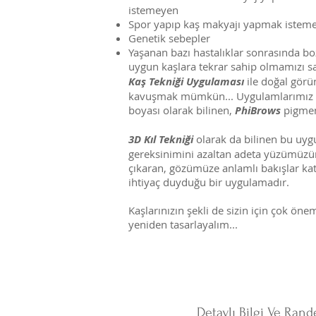
istemeyen
Spor yapıp kaş makyajı yapmak iste
Genetik sebepler
Yaşanan bazı hastalıklar sonrasında b
uygun kaşlara tekrar sahip olmamızı 
Kaş Tekniği Uygulaması
ile doğal görü
kavuşmak mümkün... Uygulamlarımız d
boyası olarak bilinen,
PhiBrows
pigment
3D Kıl Tekniği
olarak da bilinen bu uy
gereksinimini azaltan adeta yüzümüzü
çıkaran, gözümüze anlamlı bakışlar kata
ihtiyaç duyduğu bir uygulamadır.
Kaşlarınızın şekli de sizin için çok öneml
yeniden tasarlayalım...
Detaylı Bilgi Ve Rand