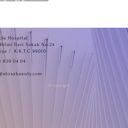
cle Hospital
.Hilmi İleri Sokak No:24
oşa / K.K.T.C 99010
8 839 04 04
@elosabeauty.com
© Copyright