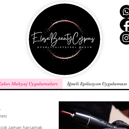
alıcı Makyaj Uygulamaları
İğneli Epilasyon Uygulaması
r
mesi
 çok zaman harcamak