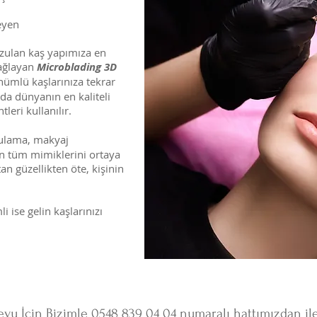
meyen
ozulan kaş yapımıza en
sağlayan
Microblading 3D
nümlü kaşlarınıza tekrar
a dünyanın en kaliteli
leri kullanılır.
gulama, m
akyaj
n tüm mimiklerini ortaya
n güzellikten öte, kişinin
i ise gelin kaşlarınızı
evu İçin Bizimle 0548 839 04 04 numaralı hattımızdan ile