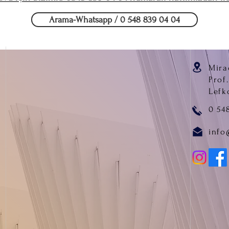
Arama-Whatsapp / 0 548 839 04 04
Mira
Prof
Lefk
0 54
info