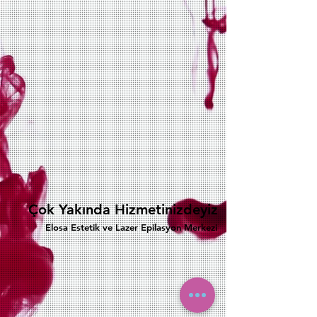
Çok Yakında Hizmetinizdeyiz
Elosa Estetik ve Lazer Epilasyon Merkezi