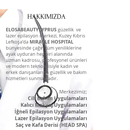
HAKKIMIZDA
ELOSABEAUTYCYPRUS
güzellik ve
lazer epilasyon merkezi, Kuzey Kıbrıs
Lefkoşa’da
MIRACLE HOSPITAL
bünyesinde çağın tüm yeniliklerine
ayak uyduran her biri alanında
uzman kadrosu, profesyonel ürünleri
ve modern teknolojisiyle kadın ve
erkek danışanlarına güzellik ve bakım
hizmetleri sunmaktadır.
Merkezimiz;
Cilt Bakım Uygulamal
arı
Kalıcı Makyaj Uygulamaları
İğneli Epilasyon Uygulamaları
Lazer Epilasyon Uygulamaları
Saç ve Kafa Derisi (HEAD SPA)