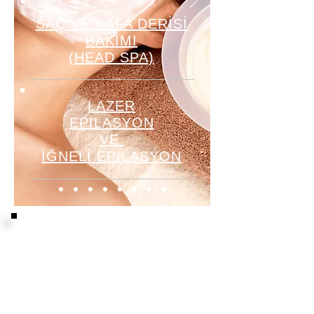
SAÇ VE KAFA DERİSİ
BAKIMI
(HEAD SPA)
LAZER
EPİLASYON
VE
İĞNELİ EPİLASYON