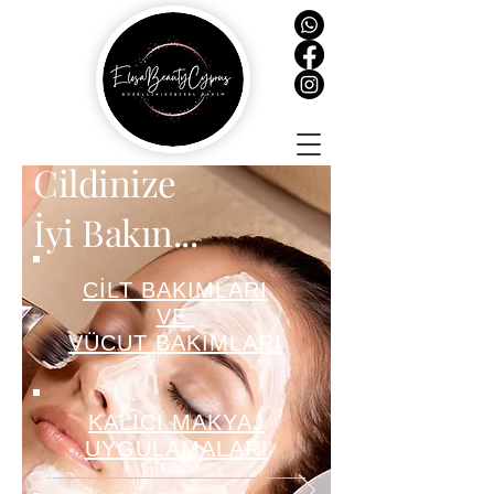
Cildinize
İyi Bakın.
..
CİLT BAKIMLARI
VE
VÜCUT BAKIMLARI
KALICI MAKYAJ
UYGULAMALARI