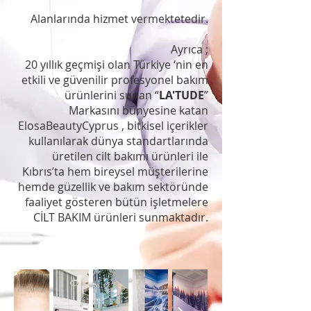
Alanlarında hizmet vermektetedir.
Ayrıca ;
20 yıllık geçmişi olan Türkiye ‘nin en
etkili ve güvenilir profesyonel bakım
ürünlerini sunan “
LA'TUDE
”
Markasını bünyesine katan
ElosaBeautyCyprus , bitkisel içerikler
kullanılarak dünya standartlarında
üretilen cilt bakımı ürünleri ile
Kıbrıs’ta hem bireysel müşterilerine
hemde güzellik ve bakım sektöründe
faaliyet gösteren bütün işletmelere
CİLT BAKIM ürünleri sunmaktadır.